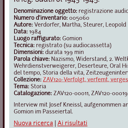
Denominazione oggetto:
registrazione audi
Numero d'inventario:
005060
Autore:
Verdorfer, Martha, Steurer, Leopold
Data:
1984
Luogo raffigurato:
Gomion
Tecnica:
registrato (su audiocassetta)
Dimensioni:
durata 199 min
Parola chiave:
Nazismo, Widerstand, 2. Weltk
Wehrdienstverweigerer, Deserteure, Oral Hi
del tempo, Storia della vita, Zeitzeugeninte
Collezione:
ZAV120-Verfolgt, verfemt, verge
Tema:
Storia
Catalogazione:
ZAV120-00011, ZAV120-00019
Interview mit Josef Kneissl, aufgenommen am
Gomion im Passeiertal.
Nuova ricerca
|
Ai risultati