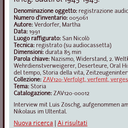
Denominazione oggetto:
registrazione audi
Numero d'inventario:
005061
Autore:
Verdorfer, Martha
Data:
1991
Luogo raffigurato:
San Nicolò
Tecnica:
registrato (su audiocassetta)
Dimensioni:
durata 85 min
Parola chiave:
Nazismo, Widerstand, 2. Weltk
Wehrdienstverweigerer, Deserteure, Oral Hi
del tempo, Storia della vita, Zeitzeugeninte
Collezione:
ZAV120-Verfolgt, verfemt, verge
Tema:
Storia
Catalogazione:
ZAV120-00012
Interview mit Luis Zöschg, aufgenommen am 1
Nikolaus im Ultental.
Nuova ricerca
|
Ai risultati