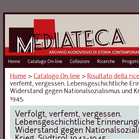
Home
Catalogo On-line
Collezioni
Ricerche
Progett
Home
›
Catalogo On-line
›
Risultato della ric
verfemt, vergessen. Lebensgeschichtliche Er
Widerstand gegen Nationalsozialismus und Kri
1945.
Verfolgt, verfemt, vergessen.
Lebensgeschichtliche Erinnerung
Widerstand gegen Nationalsozia
Krieg. Südtirol 1943-1945.