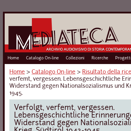
Home
Catalogo On-line
Collezioni
Ricerche
Progett
Home
›
Catalogo On-line
›
Risultato della ric
verfemt, vergessen. Lebensgeschichtliche Er
Widerstand gegen Nationalsozialismus und Kri
1945.
Verfolgt, verfemt, vergessen.
Lebensgeschichtliche Erinnerung
Widerstand gegen Nationalsozia
Krieg. Südtirol 1943-1945.