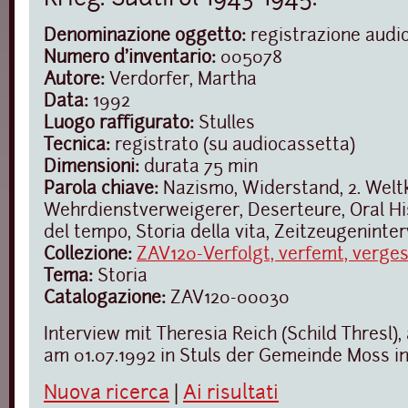
Denominazione oggetto:
registrazione audi
Numero d'inventario:
005078
Autore:
Verdorfer, Martha
Data:
1992
Luogo raffigurato:
Stulles
Tecnica:
registrato (su audiocassetta)
Dimensioni:
durata 75 min
Parola chiave:
Nazismo, Widerstand, 2. Weltk
Wehrdienstverweigerer, Deserteure, Oral Hi
del tempo, Storia della vita, Zeitzeugeninte
Collezione:
ZAV120-Verfolgt, verfemt, verge
Tema:
Storia
Catalogazione:
ZAV120-00030
Interview mit Theresia Reich (Schild Thresl
am 01.07.1992 in Stuls der Gemeinde Moss in
Nuova ricerca
|
Ai risultati