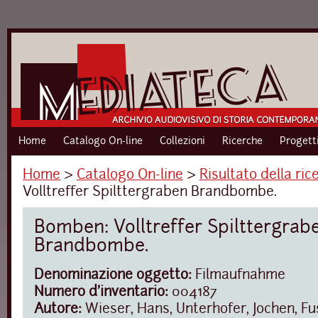
Home
Catalogo On-line
Collezioni
Ricerche
Progett
Home
›
Catalogo On-line
›
Risultato della ric
Volltreffer Spilttergraben Brandbombe.
Bomben: Volltreffer Spilttergrab
Brandbombe.
Denominazione oggetto:
Filmaufnahme
Numero d'inventario:
004187
Autore:
Wieser, Hans, Unterhofer, Jochen, Fu