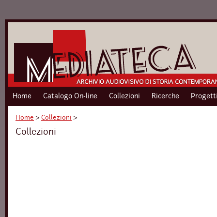
Home
Catalogo On-line
Collezioni
Ricerche
Progett
Home
›
Collezioni
›
Collezioni