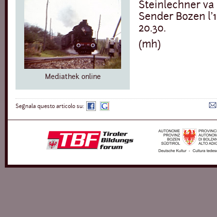
Steinlechner va 
Sender Bozen l'1
20.30.
(mh)
Mediathek online
Segnala
Segnala
Segnala questo articolo su:
su:
su:
Facebook
Google