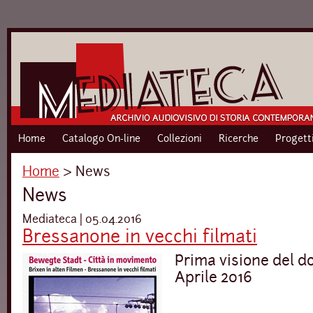
Home
Catalogo On-line
Collezioni
Ricerche
Progett
Home
›
News
News
Mediateca | 05.04.2016
Bressanone in vecchi filmati
Prima visione del d
Aprile 2016