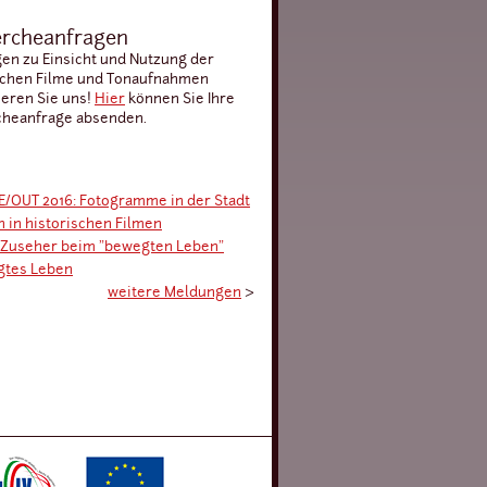
rcheanfragen
gen zu Einsicht und Nutzung der
schen Filme und Tonaufnahmen
ieren Sie uns!
Hier
können Sie Ihre
heanfrage absenden.
/OUT 2016: Fotogramme in der Stadt
n in historischen Filmen
 Zuseher beim "bewegten Leben"
gtes Leben
weitere Meldungen
›