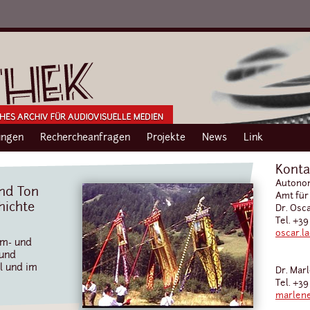
ngen
Rechercheanfragen
Projekte
News
Link
Konta
Autonom
und Ton
Amt für
hichte
Dr. Osc
Tel. +39
oscar.l
lm- und
 und
l und im
Dr. Mar
Tel. +39
marlene