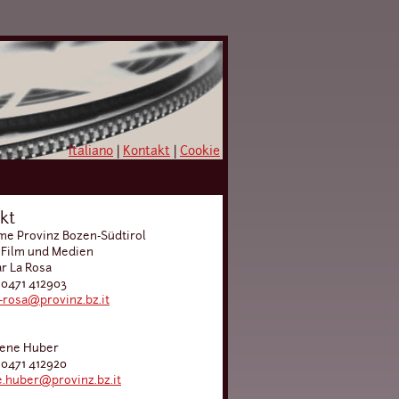
Italiano
|
Kontakt
|
Cookie
kt
e Provinz Bozen-Südtirol
 Film und Medien
ar La Rosa
 0471 412903
a-rosa@provinz.bz.it
lene Huber
 0471 412920
.huber@provinz.bz.it