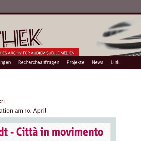
ngen
Rechercheanfragen
Projekte
News
Link
en
tion am 10. April