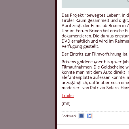
Das Projekt "bewegtes Leben", i
Tiroler Raum gesammelt und digital
April zeigt der Filmclub Brixen 
Uhr im Forum Brixen historische F
dokumentieren. Die daraus entstan
DVD erhältlich und wird im Rahme
Verfügung gestellt.
Der Eintritt zur Filmvorführung ist 
Brixens goldene 50er bis 90-er Jah
Filmaufnahmen. Die Geldscheine w
konnte man mit dem Auto direkt in 
Elefantenplatte aufessen konnte, 
unzugänglich, dafür aber noch ei
moderiert von Patrizia Solaro, Han
Trailer
(mh)
Bookmark
Bookmark
Bookmark:
mit:
mit:
Facebook
Google