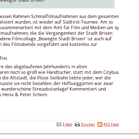
bewegte Stadt Brixen
n dessen Rahmen Schmalfilmaufnahmen aus dem gesamten
isiert wurden, ist wieder auf Südtirol-Tournee: Am 10.
in Zusammenarbeit mit dem Amt für Film und Medien um 19
ilmaufnahmen, die die Vergangenheit der Stadt Brixen
dene Filmcollage „Bewegte Stadt Brixen“ ist auch auf
n des Filmabends vorgeführt und kostenlos zur
frei.
re des abgelaufenen Jahrhunderts in alten
aren noch so groß wie Handtücher, statt mit dem Citybus
die Altstadt, die Plose-Seilbahn liebte jeder, wer die
musste sie nicht bezahlen, der Hofburggarten war zwar
ne wunderschöne Streuobstanlage! Kommentiert und
s Heiss & Peter Schorn.
E-Mail
Drucken
RSS Feed