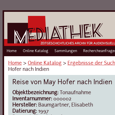
Home
Online Katalog
Sammlungen
Rechercheanfrage
Home
›
Online Katalog
›
Ergebnisse der Suc
Hofer nach Indien
Reise von May Hofer nach Indien
Objektbezeichnung:
Tonaufnahme
Inventarnummer:
000002
Hersteller:
Baumgartner, Elisabeth
Datierung:
1997