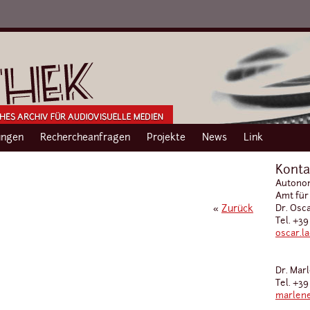
ngen
Rechercheanfragen
Projekte
News
Link
Konta
Autonom
Amt für
«
Zurück
Dr. Osc
Tel. +39
oscar.l
Dr. Mar
Tel. +39
marlene