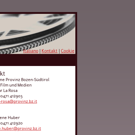
Italiano
|
Kontakt
|
Cookie
kt
e Provinz Bozen-Südtirol
 Film und Medien
ar La Rosa
 0471 412903
a-rosa@provinz.bz.it
lene Huber
 0471 412920
.huber@provinz.bz.it